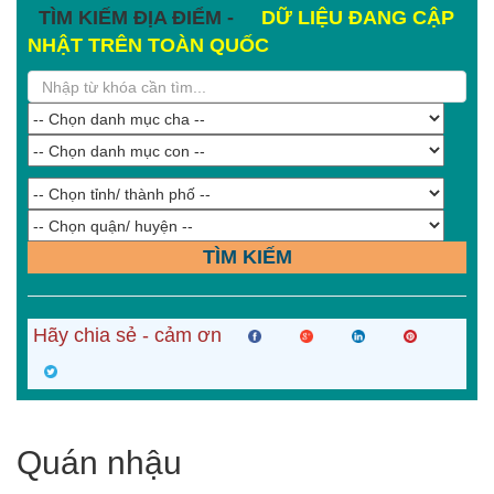
TÌM KIẾM ĐỊA ĐIỂM -
DỮ LIỆU ĐANG CẬP
NHẬT TRÊN TOÀN QUỐC
TÌM KIẾM
Hãy chia sẻ - cảm ơn
Quán nhậu