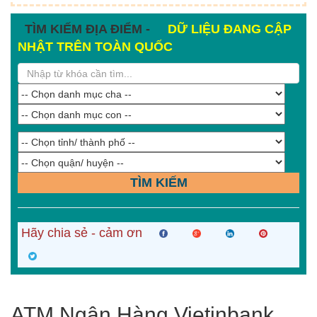
TÌM KIẾM ĐỊA ĐIỂM -
DỮ LIỆU ĐANG CẬP
NHẬT TRÊN TOÀN QUỐC
TÌM KIẾM
Hãy chia sẻ - cảm ơn
ATM Ngân Hàng Vietinbank