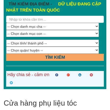
TÌM KIẾM ĐỊA ĐIỂM -
DỮ LIỆU ĐANG CẬP
NHẬT TRÊN TOÀN QUỐC
TÌM KIẾM
Hãy chia sẻ - cảm ơn
Cửa hàng phụ liệu tóc