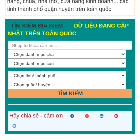
hàng, chùa, nhà thờ, cửa hàng kinh doanh... các
tỉnh thành phố quận huyện trên toàn quốc
TÌM KIẾM ĐỊA ĐIỂM -
DỮ LIỆU ĐANG CẬP
NHẬT TRÊN TOÀN QUỐC
TÌM KIẾM
Hãy chia sẻ - cảm ơn