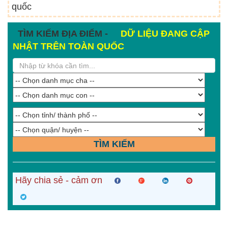
quốc
TÌM KIẾM ĐỊA ĐIỂM -
DỮ LIỆU ĐANG CẬP
NHẬT TRÊN TOÀN QUỐC
TÌM KIẾM
Hãy chia sẻ - cảm ơn