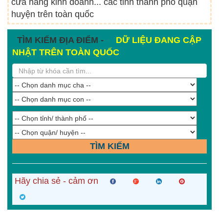
cửa hàng kinh doanh... các tỉnh thành phố quận
huyện trên toàn quốc
TÌM KIẾM ĐỊA ĐIỂM -
DỮ LIỆU ĐANG CẬP
NHẬT TRÊN TOÀN QUỐC
TÌM KIẾM
Hãy chia sẻ - cảm ơn