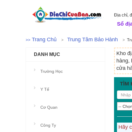
Địa chỉ, 
Sổ địa
Trang Chủ
Trung Tâm Bảo Hành
>>
Tr
Kho đị
DANH MỤC
hàng, 
cửa hà
Trường Học
TÌM 
Y Tế
Cơ Quan
Công Ty
Hãy c