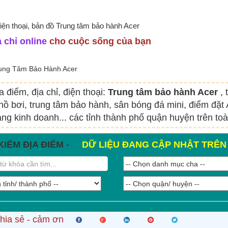
điện thoại, bản đồ Trung tâm bảo hành Acer
 chỉ online
cho cuộc sống của bạn
ung Tâm Bảo Hành Acer
a điểm, địa chỉ, điện thoại:
Trung tâm bảo hành Acer
,
hồ bơi, trung tâm bảo hành, sân bóng đá mini, điểm đặ
ng kinh doanh... các tỉnh thành phố quận huyện trên to
KIẾM ĐỊA ĐIỂM -
DỮ LIỆU ĐANG CẬP NHẬT TRÊ
hia sẻ - cảm ơn