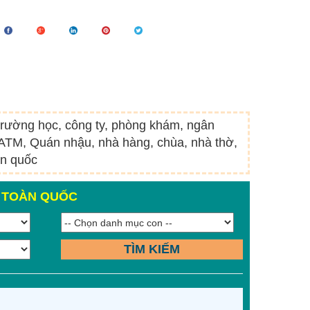
 trường học, công ty, phòng khám, ngân
t ATM, Quán nhậu, nhà hàng, chùa, nhà thờ,
àn quốc
N TOÀN QUỐC
TÌM KIẾM