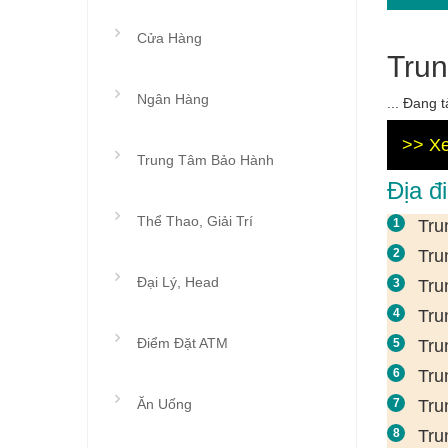
Cửa Hàng
Trun
Ngân Hàng
... Đang tả
>> Xe
Trung Tâm Bảo Hành
Địa đ
Thể Thao, Giải Trí
Tru
Tru
Đại Lý, Head
Tru
Tru
Điểm Đặt ATM
Tru
Tru
Ăn Uống
Tru
Tru