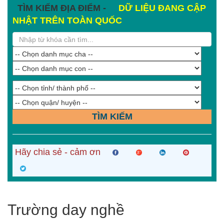
TÌM KIẾM ĐỊA ĐIỂM -
DỮ LIỆU ĐANG CẬP
NHẬT TRÊN TOÀN QUỐC
TÌM KIẾM
Hãy chia sẻ - cảm ơn
Trường day nghề