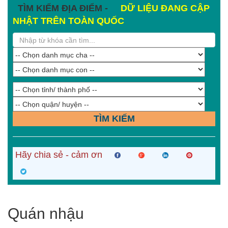
TÌM KIẾM ĐỊA ĐIỂM -
DỮ LIỆU ĐANG CẬP
NHẬT TRÊN TOÀN QUỐC
TÌM KIẾM
Hãy chia sẻ - cảm ơn
Quán nhậu