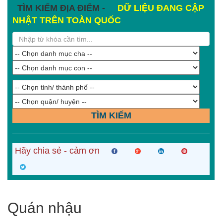
TÌM KIẾM ĐỊA ĐIỂM -
DỮ LIỆU ĐANG CẬP
NHẬT TRÊN TOÀN QUỐC
TÌM KIẾM
Hãy chia sẻ - cảm ơn
Quán nhậu