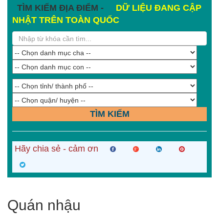
TÌM KIẾM ĐỊA ĐIỂM -
DỮ LIỆU ĐANG CẬP
NHẬT TRÊN TOÀN QUỐC
TÌM KIẾM
Hãy chia sẻ - cảm ơn
Quán nhậu