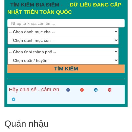
TÌM KIẾM ĐỊA ĐIỂM -
DỮ LIỆU ĐANG CẬP
NHẬT TRÊN TOÀN QUỐC
TÌM KIẾM
Hãy chia sẻ - cảm ơn
Quán nhậu