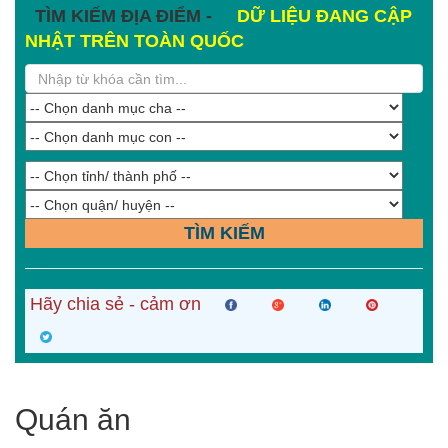
TÌM KIẾM ĐỊA ĐIỂM -
DỮ LIỆU ĐANG CẬP
NHẬT TRÊN TOÀN QUỐC
TÌM KIẾM
Hãy chia sẻ - cảm ơn
Quán ăn