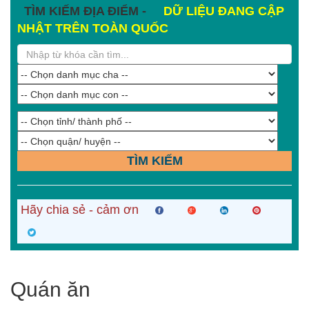
TÌM KIẾM ĐỊA ĐIỂM -
DỮ LIỆU ĐANG CẬP
NHẬT TRÊN TOÀN QUỐC
TÌM KIẾM
Hãy chia sẻ - cảm ơn
Quán ăn