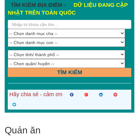
TÌM KIẾM ĐỊA ĐIỂM -
DỮ LIỆU ĐANG CẬP
NHẬT TRÊN TOÀN QUỐC
TÌM KIẾM
Hãy chia sẻ - cảm ơn
Quán ăn