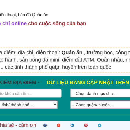
điện thoại, bản đồ Quán ăn
 chỉ online
cho cuộc sống của bạn
a điểm, địa chỉ, điện thoại:
Quán ăn
, trường học, công 
o hành, sân bóng đá mini, điểm đặt ATM, Quán nhậu, nh
.. các tỉnh thành phố quận huyện trên toàn quốc
KIẾM ĐỊA ĐIỂM -
DỮ LIỆU ĐANG CẬP NHẬT TRÊ
hia sẻ - cảm ơn