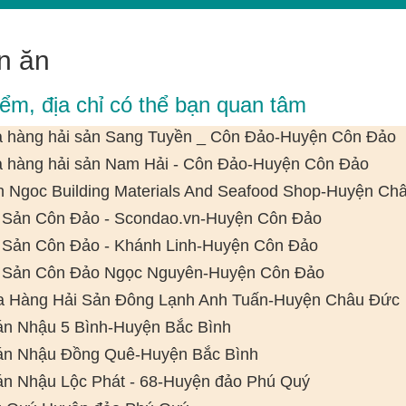
n ăn
iểm, địa chỉ có thể bạn quan tâm
 hàng hải sản Sang Tuyền _ Côn Đảo-Huyện Côn Đảo
 hàng hải sản Nam Hải - Côn Đảo-Huyện Côn Đảo
h Ngoc Building Materials And Seafood Shop-Huyện Ch
 Sản Côn Đảo - Scondao.vn-Huyện Côn Đảo
 Sản Côn Đảo - Khánh Linh-Huyện Côn Đảo
 Sản Côn Đảo Ngọc Nguyên-Huyện Côn Đảo
 Hàng Hải Sản Đông Lạnh Anh Tuấn-Huyện Châu Đức
n Nhậu 5 Bình-Huyện Bắc Bình
n Nhậu Đồng Quê-Huyện Bắc Bình
n Nhậu Lộc Phát - 68-Huyện đảo Phú Quý