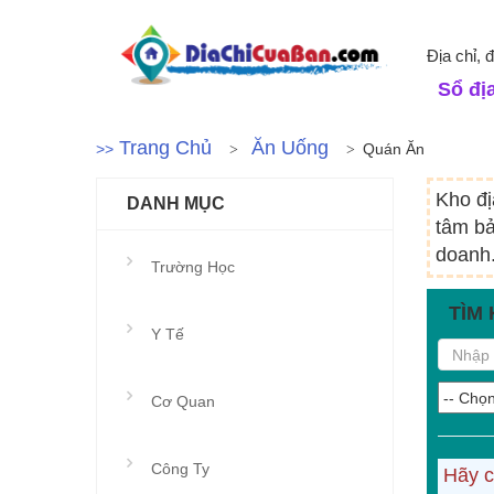
Địa chỉ, 
Sổ địa
Trang Chủ
Ăn Uống
>>
Quán Ăn
Kho đị
DANH MỤC
tâm bả
doanh.
Trường Học
TÌM 
Y Tế
Cơ Quan
Công Ty
Hãy c