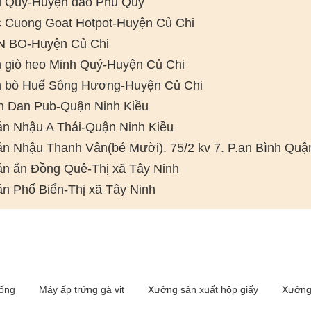
 Quý-Huyện đảo Phú Quý
 Cuong Goat Hotpot-Huyện Củ Chi
 BO-Huyện Củ Chi
 giò heo Minh Quý-Huyện Củ Chi
 bò Huế Sông Hương-Huyện Củ Chi
h Dan Pub-Quận Ninh Kiều
n Nhậu A Thái-Quận Ninh Kiều
n Nhậu Thanh Vân(bé Mười). 75/2 kv 7. P.an Bình Quậ
n ăn Đồng Quê-Thị xã Tây Ninh
n Phố Biển-Thị xã Tây Ninh
iống
Máy ấp trứng gà vịt
Xưởng sản xuất hộp giấy
Xưởng 