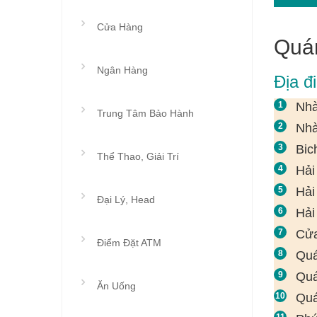
Cửa Hàng
Quá
Ngân Hàng
Địa đ
Nhà
Trung Tâm Bảo Hành
Nhà
Bic
Thể Thao, Giải Trí
Hải
Hải
Đại Lý, Head
Hải
Cửa
Điểm Đặt ATM
Quá
Quá
Ăn Uống
Quá