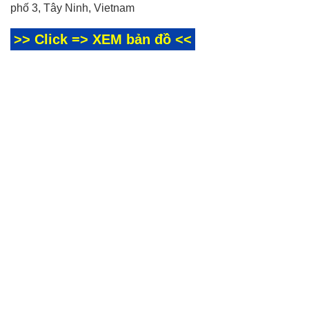
phố 3, Tây Ninh, Vietnam
>> Click => XEM bản đồ <<