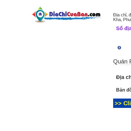
Địa chỉ, 
Kha, Phư
Sổ địa
Quán 
Địa ch
Bản đồ
>> Cl