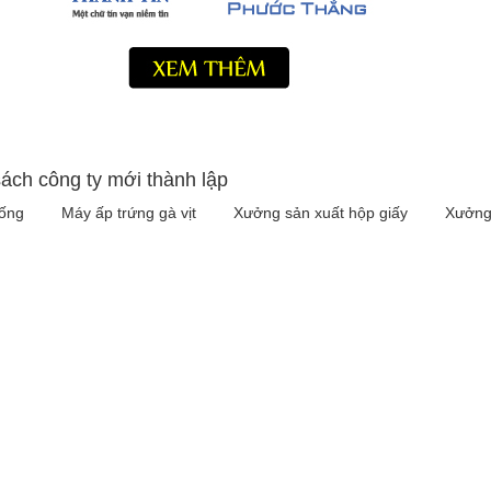
ách công ty mới thành lập
iống
Máy ấp trứng gà vịt
Xưởng sản xuất hộp giấy
Xưởng 