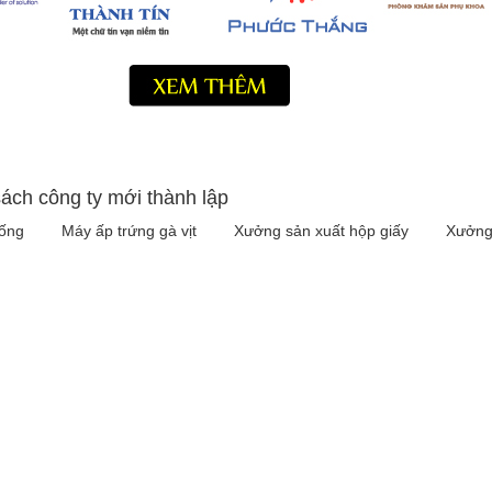
ách công ty mới thành lập
iống
Máy ấp trứng gà vịt
Xưởng sản xuất hộp giấy
Xưởng 