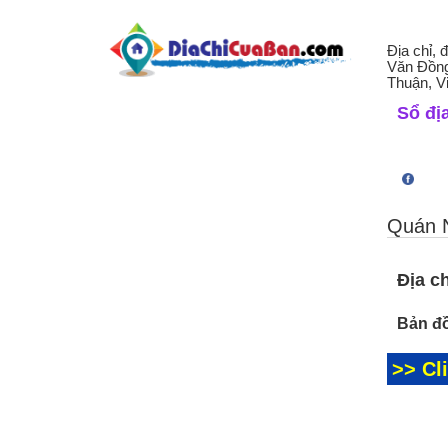
Địa chỉ,
Văn Đồng
Thuận, V
Sổ địa
Quán 
Địa ch
Bản đồ
>> Cl