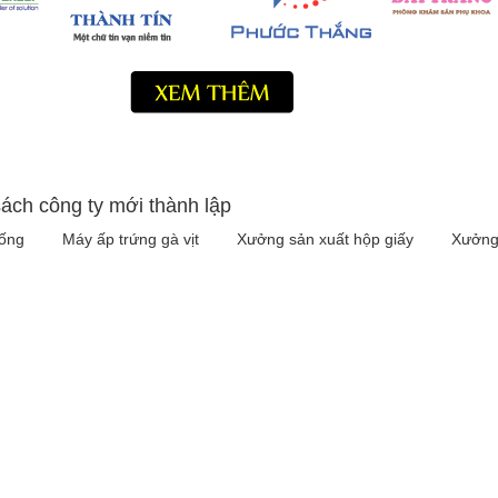
ách công ty mới thành lập
iống
Máy ấp trứng gà vịt
Xưởng sản xuất hộp giấy
Xưởng 