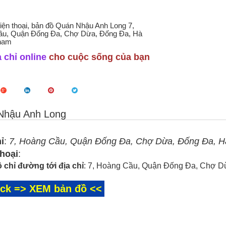
điện thoại, bản đồ Quán Nhậu Anh Long 7,
u, Quận Đống Đa, Chợ Dừa, Đống Đa, Hà
tnam
 chỉ online
cho cuộc sống của bạn
Nhậu Anh Long
ỉ
:
7, Hoàng Cầu, Quận Đống Đa, Chợ Dừa, Đống Đa, Hà
thoại
:
 chỉ đường tới địa chỉ
: 7, Hoàng Cầu, Quận Đống Đa, Chợ D
ick => XEM bản đồ <<