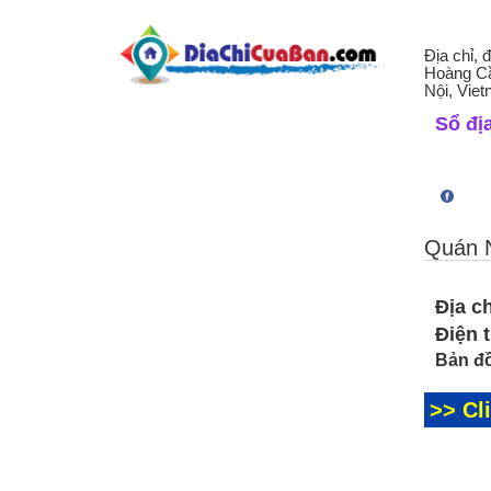
Địa chỉ, 
Hoàng Cầ
Nội, Vie
Sổ địa
Quán 
Địa ch
Điện 
Bản đồ
>> Cl