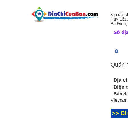
Địa chỉ, 
Huy Liệu
Ba Đình,
Sổ địa
Quán 
Địa ch
Điện 
Bản đồ
Vietnam
>> Cl