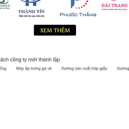
ách công ty mới thành lập
iống
Máy ấp trứng gà vịt
Xưởng sản xuất hộp giấy
Xưởng 