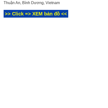
Thuận An, Bình Dương, Vietnam
>> Click => XEM bản đồ <<