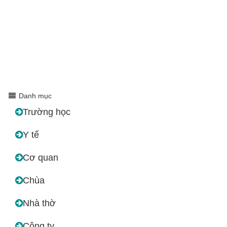
Danh mục
Trường học
Y tế
Cơ quan
Chùa
Nhà thờ
Công ty