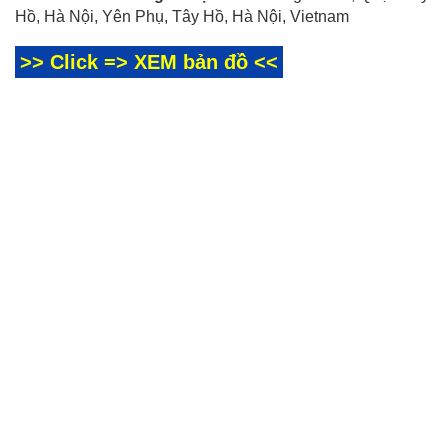
Hồ, Hà Nội, Yên Phụ, Tây Hồ, Hà Nội, Vietnam
>> Click => XEM bản đồ <<