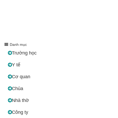
Danh mục
Trường học
Y tế
Cơ quan
Chùa
Nhà thờ
Công ty