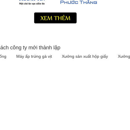
ách công ty mới thành lập
iống
Máy ấp trứng gà vịt
Xưởng sản xuất hộp giấy
Xưởng 