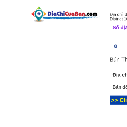
Địa chỉ, 
District 
Sổ địa
Bún Th
Địa ch
Bản đồ
>> Cl