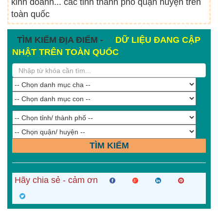
kinh doanh... các tỉnh thành phố quận huyện trên
toàn quốc
TÌM KIẾM ĐỊA ĐIỂM -
DỮ LIỆU ĐANG CẬP
NHẬT TRÊN TOÀN QUỐC
TÌM KIẾM
Hãy chia sẻ - cảm ơn