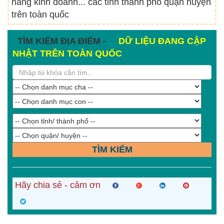
hàng kinh doanh... các tỉnh thành phố quận huyện
trên toàn quốc
TÌM KIẾM ĐỊA ĐIỂM -
DỮ LIỆU ĐANG CẬP
NHẬT TRÊN TOÀN QUỐC
TÌM KIẾM
Hãy chia sẻ - cảm ơn