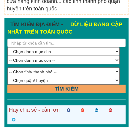
cửa hàng kinh doanh... các tỉnh thành phố quận
huyện trên toàn quốc
TÌM KIẾM ĐỊA ĐIỂM -
DỮ LIỆU ĐANG CẬP
NHẬT TRÊN TOÀN QUỐC
TÌM KIẾM
Hãy chia sẻ - cảm ơn