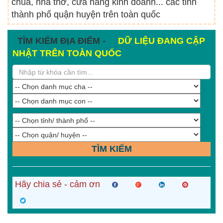
chùa, nhà thờ, cửa hàng kinh doanh... các tỉnh
thành phố quận huyện trên toàn quốc
TÌM KIẾM ĐỊA ĐIỂM -
DỮ LIỆU ĐANG CẬP
NHẬT TRÊN TOÀN QUỐC
TÌM KIẾM
Hãy chia sẻ - cảm ơn