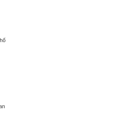
phố
an