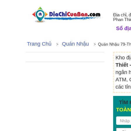
Địa chỉ,
Phan Thi
Sổ địa
Trang Chủ
Quán Nhậu
Quán Nhậu 79-Th
Kho đị
Thiết
ngân h
ATM, Q
các tỉ
TÌM 
TOÀN