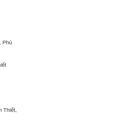
, Phú
iết
 Thiết,