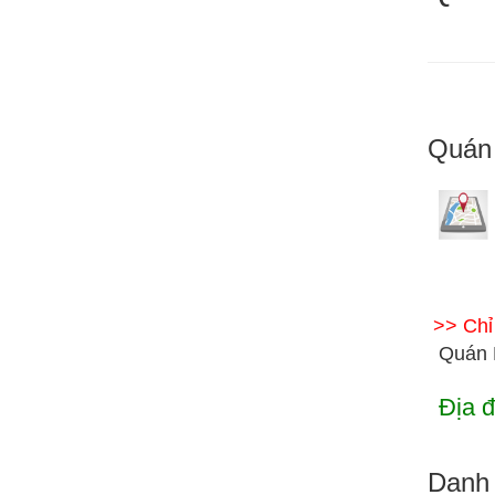
Quán
>> Ch
Quán 
Địa đ
Danh 