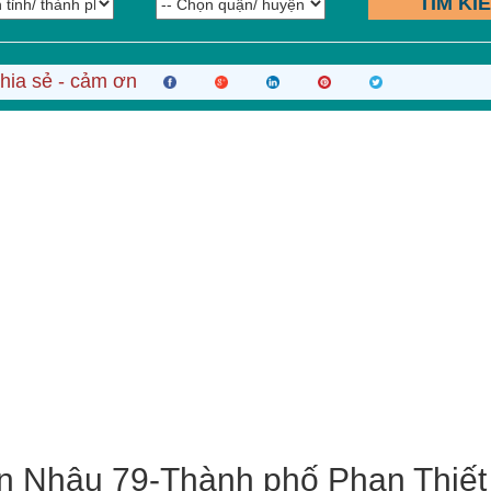
TÌM KI
hia sẻ - cảm ơn
n Nhậu 79-Thành phố Phan Thiết