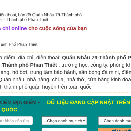
 điện thoại, bản đồ Quán Nhậu 79-Thành phố
ết - Thành phố Phan Thiết
 chỉ online
cho cuộc sống của bạn
ành Phố Phan Thiết
a điểm, địa chỉ, điện thoại:
Quán Nhậu 79-Thành phố 
 - Thành phố Phan Thiết
, trường học, công ty, phòng k
àng, hồ bơi, trung tâm bảo hành, sân bóng đá mini, điể
uán nhậu, nhà hàng, chùa, nhà thờ, cửa hàng kinh doa
nh thành phố quận huyện trên toàn quốc
KIẾM ĐỊA ĐIỂM -
DỮ LIỆU ĐANG CẬP NHẬT TRÊN
 QUỐC