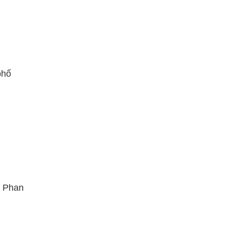
phố
ố Phan