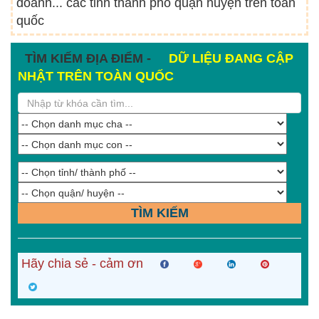
doanh... các tỉnh thành phố quận huyện trên toàn
quốc
TÌM KIẾM ĐỊA ĐIỂM -
DỮ LIỆU ĐANG CẬP
NHẬT TRÊN TOÀN QUỐC
TÌM KIẾM
Hãy chia sẻ - cảm ơn