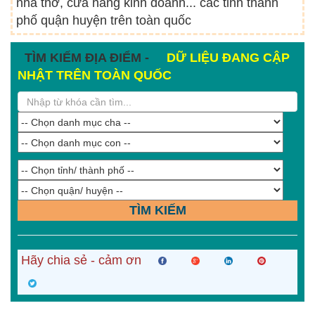
nhà thờ, cửa hàng kinh doanh... các tỉnh thành
phố quận huyện trên toàn quốc
TÌM KIẾM ĐỊA ĐIỂM -
DỮ LIỆU ĐANG CẬP
NHẬT TRÊN TOÀN QUỐC
TÌM KIẾM
Hãy chia sẻ - cảm ơn