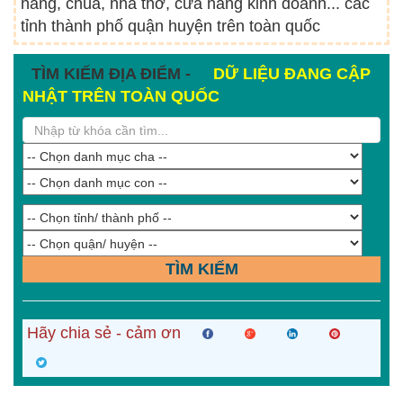
hàng, chùa, nhà thờ, cửa hàng kinh doanh... các
tỉnh thành phố quận huyện trên toàn quốc
TÌM KIẾM ĐỊA ĐIỂM -
DỮ LIỆU ĐANG CẬP
NHẬT TRÊN TOÀN QUỐC
TÌM KIẾM
Hãy chia sẻ - cảm ơn