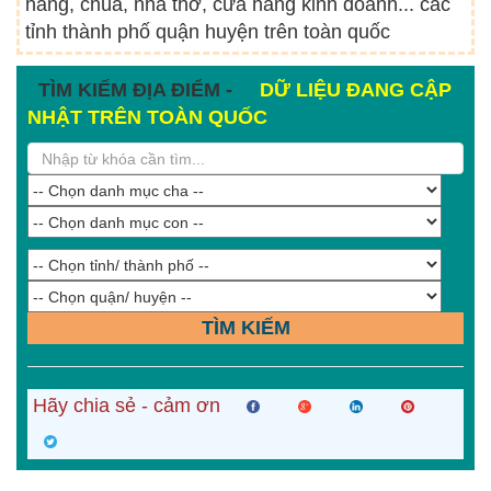
hàng, chùa, nhà thờ, cửa hàng kinh doanh... các
tỉnh thành phố quận huyện trên toàn quốc
TÌM KIẾM ĐỊA ĐIỂM -
DỮ LIỆU ĐANG CẬP
NHẬT TRÊN TOÀN QUỐC
TÌM KIẾM
Hãy chia sẻ - cảm ơn