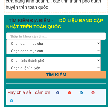
cửa hàng kinh doanh... các tỉnh thành phố quận
huyện trên toàn quốc
TÌM KIẾM ĐỊA ĐIỂM -
DỮ LIỆU ĐANG CẬP
NHẬT TRÊN TOÀN QUỐC
TÌM KIẾM
Hãy chia sẻ - cảm ơn